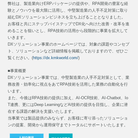
弊社は、製造業向けERPパッケージの提供や、RPA開発の豊富な経
験とノウハウを最大限に活用し、中堅製造業の人手不足対策に取り
組むDXソリューションビジネスを立ち上げることとなりました。
お客様と共にステップバイステップでDX化へ向けた改善・改革を進
めることを狙いとし、RPA技術の活用から段階的に事業を拡大して
いきます。
DXソリューション事業のホームページでは、対象の課題やコンセプ
ト、ソリューションなど詳細情報を掲載しておりますので、ぜひご
覧ください。(
https://dx.kmkworld.com/
)
■事業概要
DXソリューション事業では、中堅製造業の人手不足対策として、業
務改善・効率化に視点をあてRPA技術を活用した業務の自動化を行
います。
また、今後はRPA技術の提供に加え、AI-OCR技術、AI-Chatbot、Io
T連携、更にはDeep LearningなどAI技術の提供を目指し、企業に潜
在する課題の解決を支援いたします。
当事業では製品提供のみならず、お客様に寄り添ったソリューショ
ンの提案、開発から運用保守までトータルにサポートいたします。